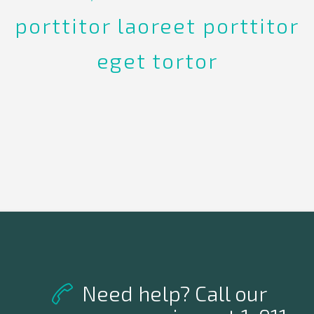
porttitor laoreet porttitor
eget tortor
Need help? Call our